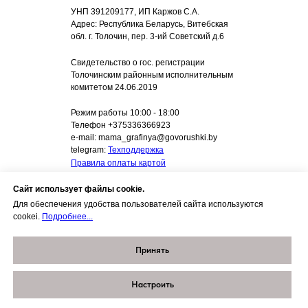
УНП 391209177, ИП Каржов С.А.
Адрес: Республика Беларусь, Витебская
обл. г. Толочин, пер. 3-ий Советский д.6
Свидетельство о гос. регистрации
Толочинским районным исполнительным
комитетом 24.06.2019
Режим работы 10:00 - 18:00
Телефон +375336366923
e-mail: mama_grafinya@govorushki.by
telegram:
Техподдержка
Правила оплаты картой
Политика в отношении обработки cookie
Публичная оферта "Запуск речи с мамой"
Сайт использует файлы cookie.
Оферта на передачу имущественных
Для обеспечения удобства пользователей сайта используются
прав
cookei.
Подробнее...
Скачать дневник речи
Принять
Настроить